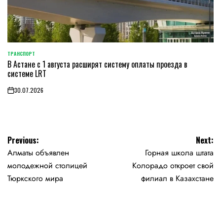
ТРАНСПОРТ
POSTED
В Астане с 1 августа расширят систему оплаты проезда в
IN
системе LRT
30.07.2026
on
Навигация
Previous:
Next:
Алматы объявлен
Горная школа штата
по
молодежной столицей
Колорадо откроет свой
записям
Тюркского мира
филиал в Казахстане