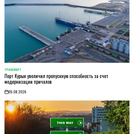
ТРАНСПОРТ
POSTED
Порт Курык увеличил пропускную способность за счет
IN
модернизации причалов
05.08.2026
on