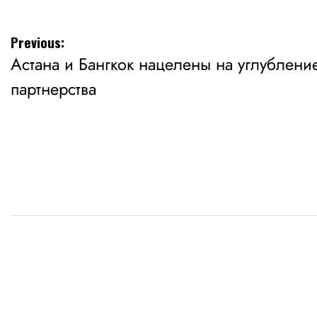
Навигация
Previous:
Астана и Бангкок нацелены на углубление
по
партнерства
записям