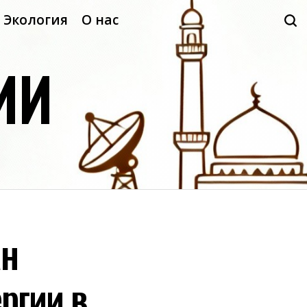
Экология
О нас
ИИ
ан
ргии в