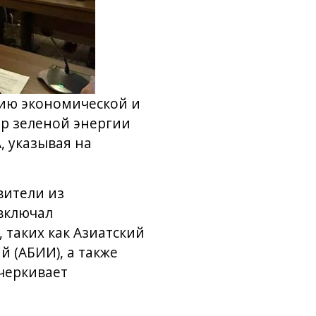
нию экономической и
ор зеленой энергии
, указывая на
вители из
 включал
таких как Азиатский
й (АБИИ), а также
черкивает