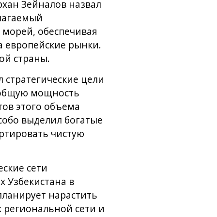
рхан Зейналов назвал
лагаемый
 морей, обеспечивая
а европейские рынки.
ой страны.
 стратегические цели
ь общую мощность
нтов этого объема
собо выделил богатые
ортировать чистую
ские сети
х Узбекистана в
планирует нарастить
к региональной сети и