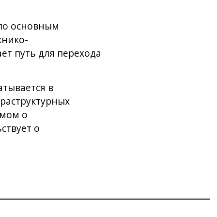
 по основным
хнико-
ет путь для перехода
атывается в
фраструктурных
умом о
ствует о