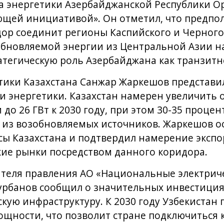
а энергетики Азербайджанской Республики О
щей инициативой». Он отметил, что предпо
ор соединит регионы Каспийского и Черного
обновляемой энергии из Центральной Азии н
атегическую роль Азербайджана как транзитн
ики Казахстана Санжар Жаркешов представил
ти энергетики. Казахстан намерен увеличит
до 26 ГВт к 2030 году, при этом 30-35 проце
 из возобновляемых источников. Жаркешов о
сы Казахстана и подтвердил намерение эксп
кие рынки посредством данного коридора.
ателя правления АО «Национальные электриче
урбанов сообщил о значительных инвестиция
кую инфраструктуру. К 2030 году Узбекистан 
ощности, что позволит стране подключиться 