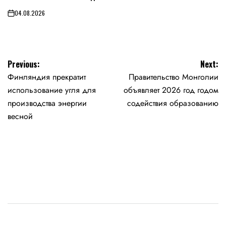
04.08.2026
on
Навигация
Previous:
Next:
Финляндия прекратит
Правительство Монголии
по
использование угля для
объявляет 2026 год годом
записям
производства энергии
содействия образованию
весной