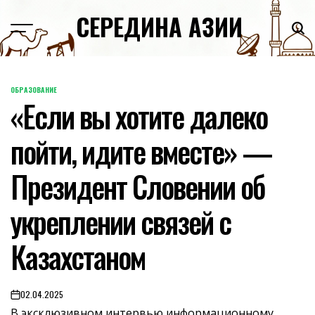
Skip
СЕРЕДИНА АЗИИ
to
content
ОБРАЗОВАНИЕ
POSTED
«Если вы хотите далеко
IN
пойти, идите вместе» —
Президент Словении об
укреплении связей с
Казахстаном
02.04.2025
on
В эксклюзивном интервью информационному