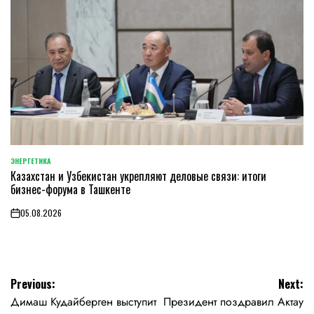
ЭНЕРГЕТИКА
POSTED
Казахстан и Узбекистан укрепляют деловые связи: итоги
IN
бизнес-форума в Ташкенте
05.08.2026
on
Навигация
Previous:
Next:
Димаш Кудайберген выступит
Президент поздравил Актау