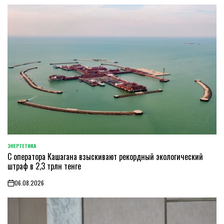
ЭНЕРГЕТИКА
POSTED
С оператора Кашагана взыскивают рекордный экологический
IN
штраф в 2,3 трлн тенге
06.08.2026
on