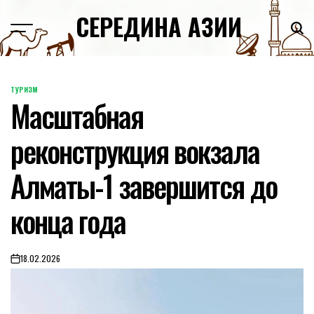
Skip
СЕРЕДИНА АЗИИ
to
content
ТУРИЗМ
POSTED
Масштабная
IN
реконструкция вокзала
Алматы-1 завершится до
конца года
18.02.2026
on