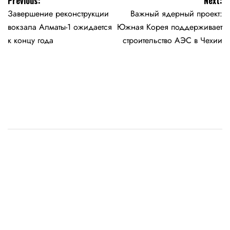
Навигация
Previous:
Next:
Завершение реконструкции
Важный ядерный проект:
по
вокзала Алматы-1 ожидается
Южная Корея поддерживает
записям
к концу года
строительство АЭС в Чехии