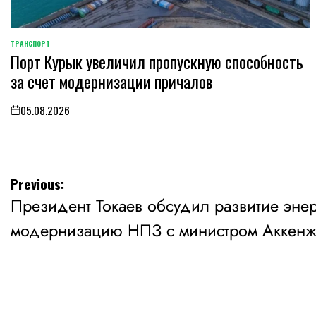
ТРАНСПОРТ
POSTED
Порт Курык увеличил пропускную способность
IN
за счет модернизации причалов
05.08.2026
on
Навигация
Previous:
Президент Токаев обсудил развитие энер
по
модернизацию НПЗ с министром Аккен
записям