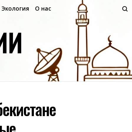
Экология
О нас
ИИ
бекистане
вые