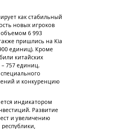
ирует как стабильный
ость новых игроков
с объемом 6 993
также пришлись на Kia
1 900 единиц). Кроме
били китайских
 – 757 единиц.
 специального
жений и конкуренцию
яется индикатором
нвестиций. Развитие
мест и увеличению
 республики,