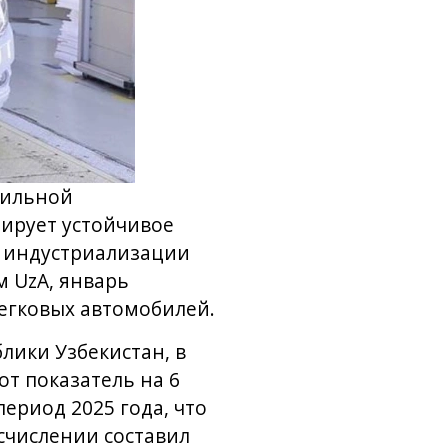
бильной
ирует устойчивое
в индустриализации
 UzA, январь
легковых автомобилей.
лики Узбекистан, в
от показатель на 6
ериод 2025 года, что
счислении составил