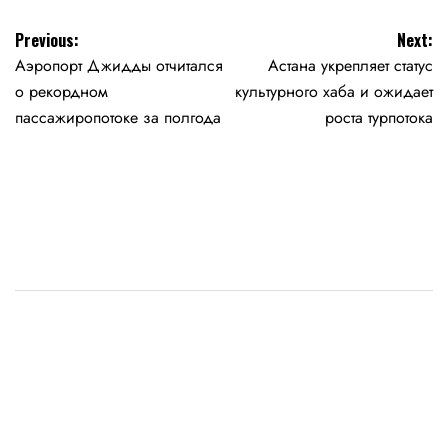
Навигация
Previous:
Next:
Аэропорт Джидды отчитался
Астана укрепляет статус
по
о рекордном
культурного хаба и ожидает
записям
пассажиропотоке за полгода
роста турпотока