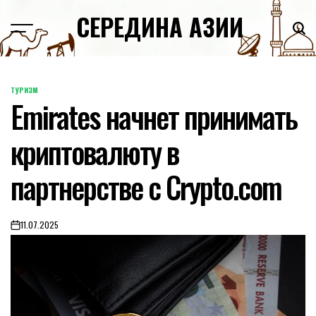
Skip
СЕРЕДИНА АЗИИ
to
content
ТУРИЗМ
POSTED
Emirates начнет принимать
IN
криптовалюту в
партнерстве с Crypto.com
11.07.2025
on