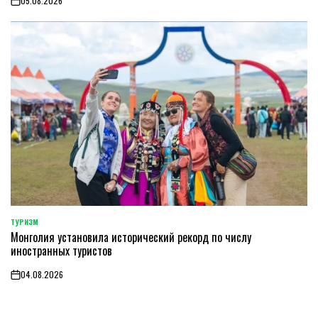
05.08.2026
on
ТУРИЗМ
POSTED
Монголия установила исторический рекорд по числу
IN
иностранных туристов
04.08.2026
on