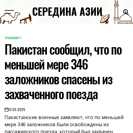
Skip
СЕРЕДИНА АЗИИ
to
content
ТРАНСПОРТ
POSTED
Пакистан сообщил, что по
IN
меньшей мере 346
заложников спасены из
захваченного поезда
13.03.2025
on
Пакистанские военные заявляют, что по меньшей
мере 346 заложников были освобождены из
пассажирского поезда, который был захвачен