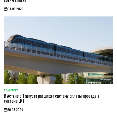
сотню списка
04.08.2026
on
ТРАНСПОРТ
POSTED
В Астане с 1 августа расширят систему оплаты проезда в
IN
системе LRT
30.07.2026
on