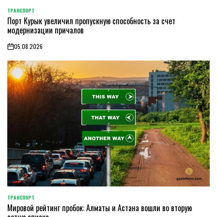
ТРАНСПОРТ
POSTED
Порт Курык увеличил пропускную способность за счет
IN
модернизации причалов
05.08.2026
on
ТРАНСПОРТ
POSTED
Мировой рейтинг пробок: Алматы и Астана вошли во вторую
IN