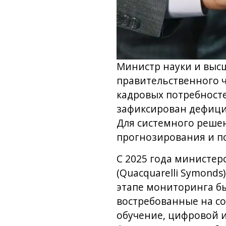
Министр науки и высш
правительственного ч
кадровых потребносте
зафиксирован дефици
Для системного реше
прогнозирования и по
С 2025 года министе
(Quacquarelli Symonds
этапе мониторинга б
востребованные на с
обучение, цифровой и