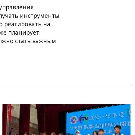
 управления
олучать инструменты
о реагировать на
кже планирует
олжно стать важным