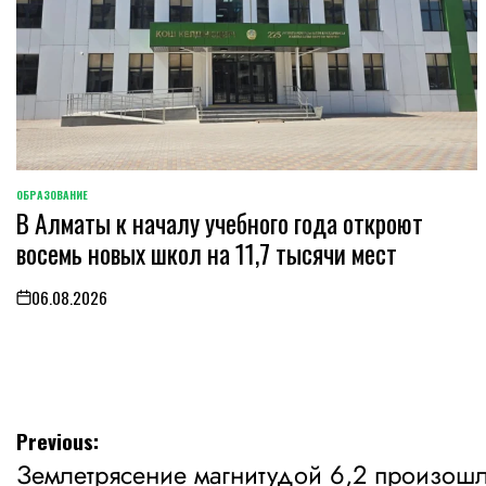
ОБРАЗОВАНИЕ
POSTED
В Алматы к началу учебного года откроют
IN
восемь новых школ на 11,7 тысячи мест
06.08.2026
on
Навигация
Previous:
Землетрясение магнитудой 6,2 произошл