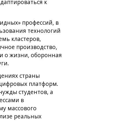
адаптироваться к
ридных» профессий, в
льзования технологий
емь кластеров,
чное производство,
ки о жизни, оборонная
ги.
дениях страны
 цифровых платформ.
нужды студентов, а
ессами в
му массового
ализе реальных