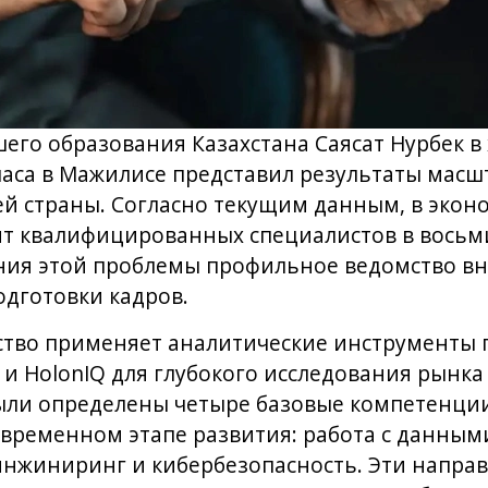
его образования Казахстана Саясат Нурбек в
аса в Мажилисе представил результаты масш
й страны. Согласно текущим данным, в экон
т квалифицированных специалистов в восьми
ния этой проблемы профильное ведомство в
дготовки кадров.
рство применяет аналитические инструменты
) и HolonIQ для глубокого исследования рынка
ыли определены четыре базовые компетенции
овременном этапе развития: работа с данны
нжиниринг и кибербезопасность. Эти направ