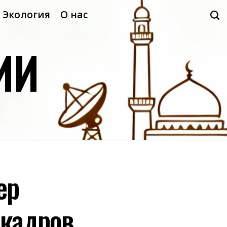
Экология
О нас
ИИ
ер
 кадров