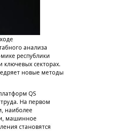
 ходе
табного анализа
омике республики
 ключевых секторах.
недряет новые методы
 платформ QS
 труда. На первом
, наиболее
ми, машинное
ления становятся