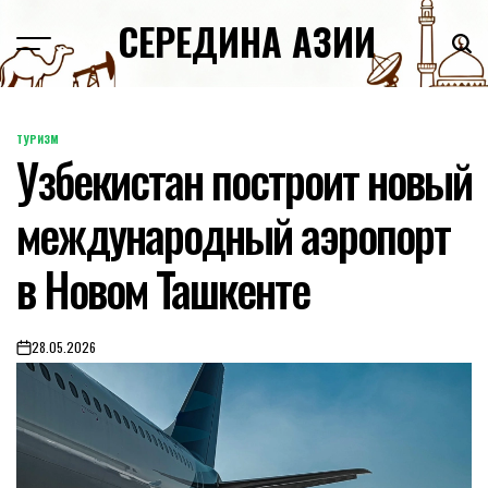
Skip
СЕРЕДИНА АЗИИ
to
content
ТУРИЗМ
POSTED
Узбекистан построит новый
IN
международный аэропорт
в Новом Ташкенте
28.05.2026
on