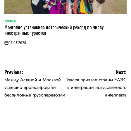
ТУРИЗМ
POSTED
Монголия установила исторический рекорд по числу
IN
иностранных туристов
04.08.2026
on
Навигация
Previous:
Next:
Между Астаной и Москвой
Токаев призвал страны ЕАЭС
по
успешно протестировали
к интеграции искусственного
записям
беспилотные грузоперевозки
интеллекта