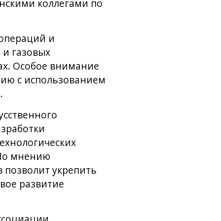
анскими коллегами по
операций и
 и газовых
ах. Особое внимание
нию с использованием
.
усственного
азработки
технологических
 По мнению
 позволит укрепить
вое развитие
ассоциации