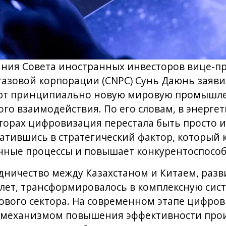
дания Совета иностранных инвесторов вице-п
азовой корпорации (CNPC) Сунь Даюнь заяви
ют принципиально новую мировую промышле
о взаимодействия. По его словам, в энергет
торах цифровизация перестала быть просто 
атившись в стратегический фактор, который
нные процессы и повышает конкурентоспособ
дничество между Казахстаном и Китаем, раз
 лет, трансформировалось в комплексную си
ового сектора. На современном этапе цифро
 механизмом повышения эффективности произ