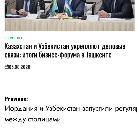
ЭНЕРГЕТИКА
POSTED
Казахстан и Узбекистан укрепляют деловые
IN
связи: итоги бизнес-форума в Ташкенте
05.08.2026
on
Навигация
Previous:
Иордания и Узбекистан запустили регул
по
между столицами
записям