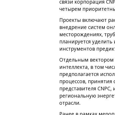
связи корпорация CNP
четырем приоритетн
Проекты включают ра
внедрение систем он
месторождениях, тру
планируется уделить
инструментов предик
Отдельным вектором 
интеллекта, в том чи
предполагается испол
процессов, принятия
представителя CNPC,
региональную энерге
отрасли.
Ранее в рамках меро