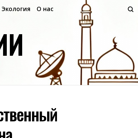
Экология
О нас
ИИ
сственный
на