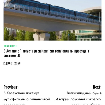
ТРАНСПОРТ
POSTED
В Астане с 1 августа расширят систему оплаты проезда в
IN
системе LRT
30.07.2026
on
Навигация
Previous:
Next:
В Казахстане покажут
Велосипедный бум в
по
мультфильмы о финансовой
Австрии помогает сократить