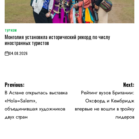
ТУРИЗМ
POSTED
Монголия установила исторический рекорд по числу
IN
иностранных туристов
04.08.2026
on
Навигация
Previous:
Next:
В Астане открылась выставка
Рейтинг вузов Британии:
по
«Hola=Salem»,
Оксфорд и Кембридж
записям
объединившая художников
впервые не вошли в тройку
двух стран
лидеров