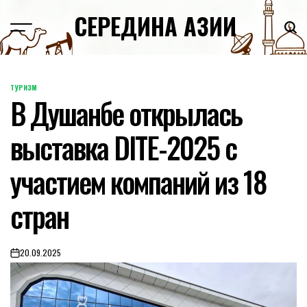
Skip
СЕРЕДИНА АЗИИ
to
content
ТУРИЗМ
POSTED
В Душанбе открылась
IN
выставка DITE-2025 с
участием компаний из 18
стран
20.09.2025
on