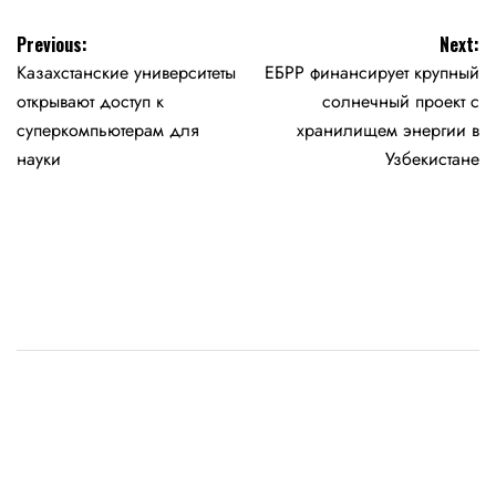
Навигация
Previous:
Next:
Казахстанские университеты
ЕБРР финансирует крупный
по
открывают доступ к
солнечный проект с
записям
суперкомпьютерам для
хранилищем энергии в
науки
Узбекистане