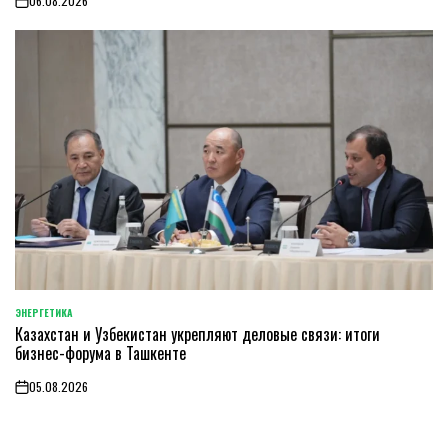
06.08.2026
on
ЭНЕРГЕТИКА
POSTED
Казахстан и Узбекистан укрепляют деловые связи: итоги
IN
бизнес-форума в Ташкенте
05.08.2026
on