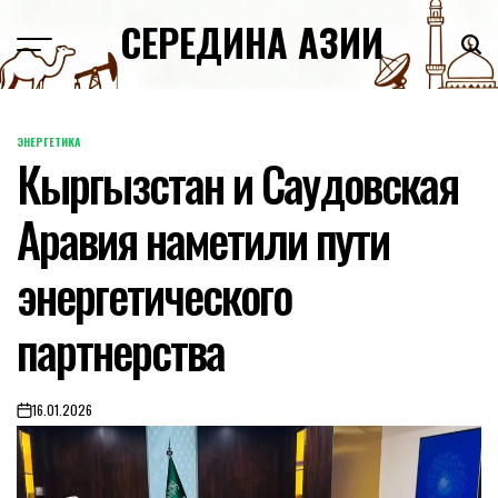
Skip
СЕРЕДИНА АЗИИ
to
content
ЭНЕРГЕТИКА
POSTED
Кыргызстан и Саудовская
IN
Аравия наметили пути
энергетического
партнерства
16.01.2026
on