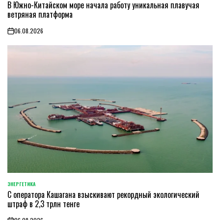
В Южно-Китайском море начала работу уникальная плавучая
IN
ветряная платформа
06.08.2026
on
ЭНЕРГЕТИКА
POSTED
С оператора Кашагана взыскивают рекордный экологический
IN
штраф в 2,3 трлн тенге