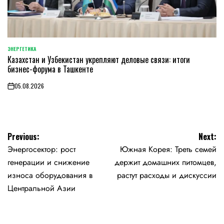
ЭНЕРГЕТИКА
POSTED
Казахстан и Узбекистан укрепляют деловые связи: итоги
IN
бизнес-форума в Ташкенте
05.08.2026
on
Навигация
Previous:
Next:
Энергосектор: рост
Южная Корея: Треть семей
по
генерации и снижение
держит домашних питомцев,
записям
износа оборудования в
растут расходы и дискуссии
Центральной Азии