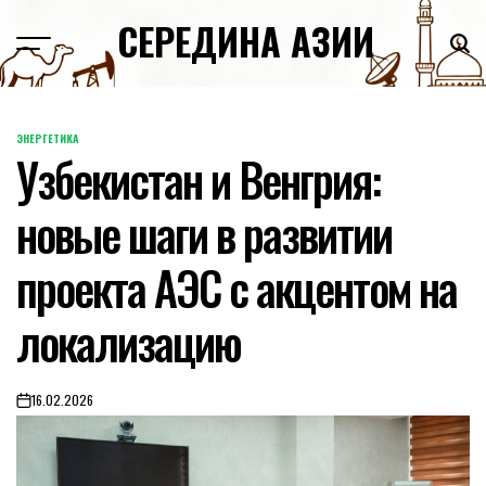
Skip
СЕРЕДИНА АЗИИ
to
content
ЭНЕРГЕТИКА
POSTED
Узбекистан и Венгрия:
IN
новые шаги в развитии
проекта АЭС с акцентом на
локализацию
16.02.2026
on