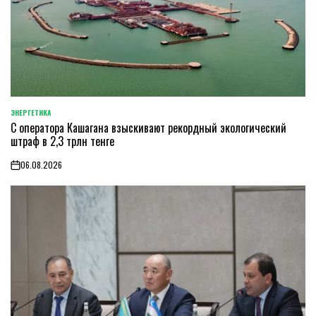
ЭНЕРГЕТИКА
POSTED
С оператора Кашагана взыскивают рекордный экологический
IN
штраф в 2,3 трлн тенге
06.08.2026
on