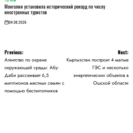
ТУРИЗМ
POSTED
Монголия установила исторический рекорд по числу
IN
иностранных туристов
04.08.2026
on
Навигация
Previous:
Next:
Агентство по охране
Кыргызстан построит 4 малые
по
окружающей среды: Абу-
ГЭС и несколько
записям
Даби рассеивает 6,5
энергетических объектов в
миллионов местных семян с
Ошской области
помощью беспилотников