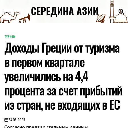
Skip
СЕРЕДИНА АЗИИ
to
content
ТУРИЗМ
POSTED
Доходы Греции от туризма
IN
в первом квартале
увеличились на 4,4
процента за счет прибытий
из стран, не входящих в ЕС
23.05.2025
on
Согласно предварительным данным,