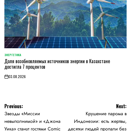
ЭНЕРГЕТИКА
POSTED
Доля возобновляемых источников энергии в Казахстане
IN
достигла 7 процентов
03.08.2026
on
Навигация
Previous:
Next:
Звезды «Миссии
Крушение парома в
по
невыполнимой» и «Джона
Индонезии: есть жертвы,
записям
Уика» станут гостями Comic
десятки людей пропали без