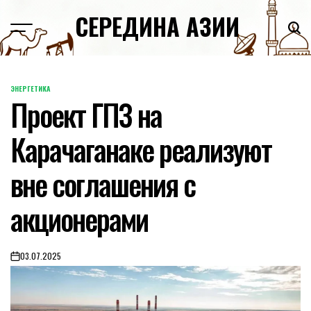
Skip
СЕРЕДИНА АЗИИ
to
content
ЭНЕРГЕТИКА
POSTED
Проект ГПЗ на
IN
Карачаганаке реализуют
вне соглашения с
акционерами
03.07.2025
on