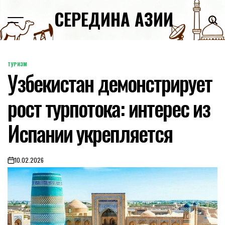
Skip
СЕРЕДИНА АЗИИ
to
content
ТУРИЗМ
POSTED
Узбекистан демонстрирует
IN
рост турпотока: интерес из
Испании укрепляется
10.02.2026
on