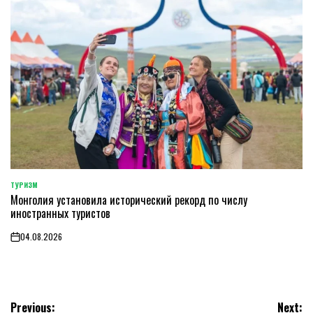
ТУРИЗМ
POSTED
Монголия установила исторический рекорд по числу
IN
иностранных туристов
04.08.2026
on
Навигация
Previous:
Next: