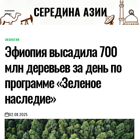
Skip
СЕРЕДИНА АЗИИ
to
content
ЭКОЛОГИЯ
POSTED
Эфиопия высадила 700
IN
млн деревьев за день по
программе «Зеленое
наследие»
02.08.2025
on