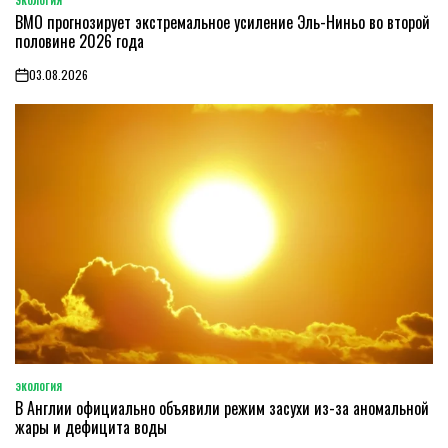
ЭКОЛОГИЯ
POSTED
ВМО прогнозирует экстремальное усиление Эль-Ниньо во второй
IN
половине 2026 года
03.08.2026
on
ЭКОЛОГИЯ
POSTED
В Англии официально объявили режим засухи из-за аномальной
IN
жары и дефицита воды