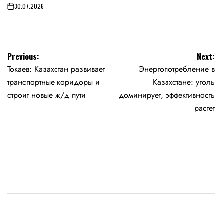
30.07.2026
on
Навигация
Previous:
Next:
Токаев: Казахстан развивает
Энергопотребление в
по
транспортные коридоры и
Казахстане: уголь
записям
строит новые ж/д пути
доминирует, эффективность
растет