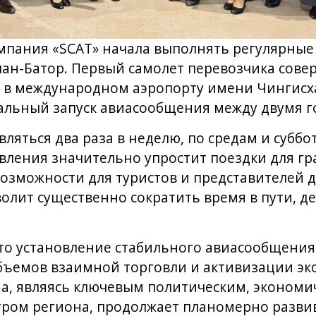
омпания «SCAT» начала выполнять регулярные
ан-Батор. Первый самолет перевозчика сове
, в международном аэропорту имени Чингисха
льный запуск авиасообщения между двумя г
ляться два раза в неделю, по средам и суббо
вления значительно упростит поездки для гра
возможности для туристов и представителей д
лит существенно сократить время в пути, де
что установление стабильного авиасообщения
объемов взаимной торговли и активизации э
на, являясь ключевым политическим, экономи
ом региона, продолжает планомерно развив