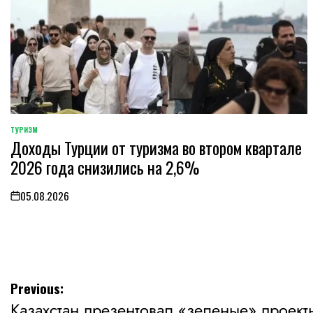
ТУРИЗМ
POSTED
Доходы Турции от туризма во втором квартале
IN
2026 года снизились на 2,6%
05.08.2026
on
Навигация
Previous:
Казахстан презентовал «зеленые» проект