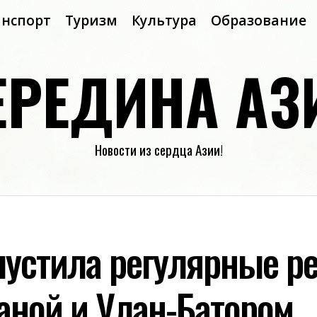
анспорт
Туризм
Культура
Образование
ЕРЕДИНА АЗ
Новости из сердца Азии!
пустила регулярные р
аной и Улан-Батором