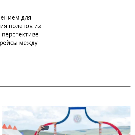
лением для
ия полетов из
й перспективе
 рейсы между