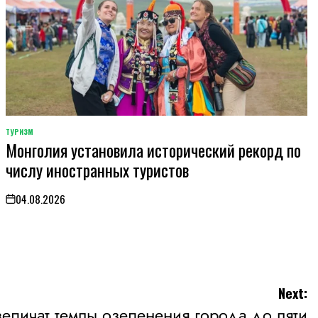
ТУРИЗМ
POSTED
Монголия установила исторический рекорд по
IN
числу иностранных туристов
04.08.2026
on
Next:
величат темпы озеленения города до пяти