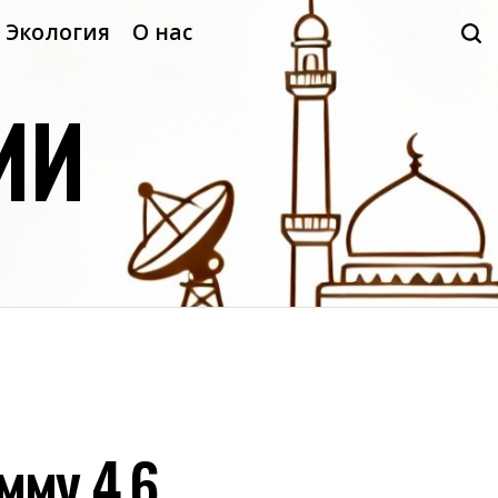
Экология
О нас
ИИ
мму 4,6