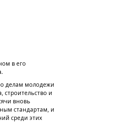
ом в его
.
 по делам молодежи
, строительство и
сячи вновь
ным стандартам, и
ий среди этих