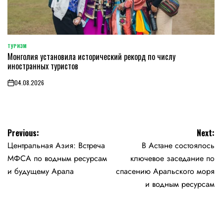
ТУРИЗМ
POSTED
Монголия установила исторический рекорд по числу
IN
иностранных туристов
04.08.2026
on
Навигация
Previous:
Next:
Центральная Азия: Встреча
В Астане состоялось
по
МФСА по водным ресурсам
ключевое заседание по
записям
и будущему Арала
спасению Аральского моря
и водным ресурсам