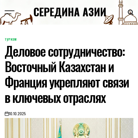
Skip
СЕРЕДИНА АЗИИ
to
content
ТУРИЗМ
POSTED
Деловое сотрудничество:
IN
Восточный Казахстан и
Франция укрепляют связи
в ключевых отраслях
10.10.2025
on