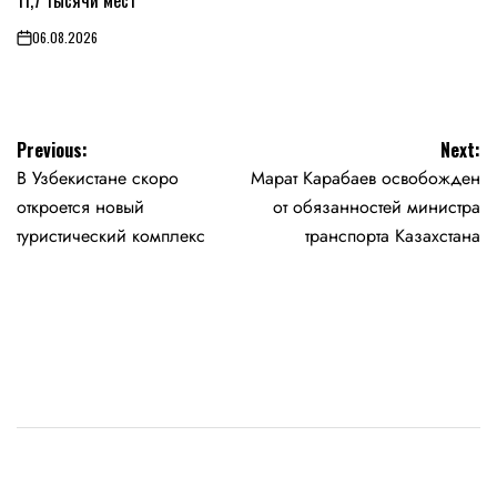
11,7 тысячи мест
06.08.2026
on
Навигация
Previous:
Next:
В Узбекистане скоро
Марат Карабаев освобожден
по
откроется новый
от обязанностей министра
записям
туристический комплекс
транспорта Казахстана