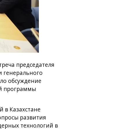
треча председателя
и генерального
ало обсуждение
ой программы
й в Казахстане
опросы развития
дерных технологий в