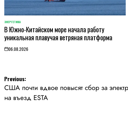
ЭНЕРГЕТИКА
POSTED
В Южно-Китайском море начала работу
IN
уникальная плавучая ветряная платформа
06.08.2026
on
Навигация
Previous:
США почти вдвое повысят сбор за элек
по
на въезд ESTA
записям