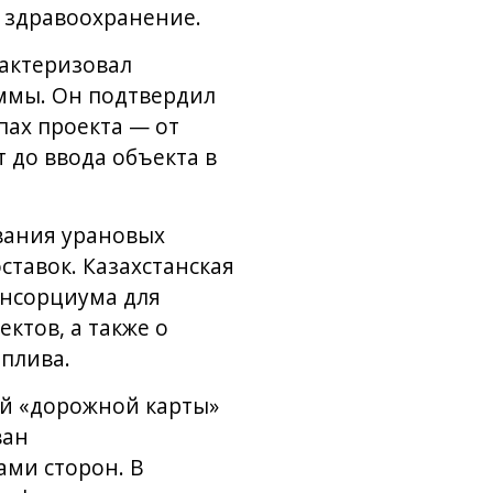
и здравоохранение.
актеризовал
ммы. Он подтвердил
пах проекта — от
 до ввода объекта в
вания урановых
ставок. Казахстанская
онсорциума для
ктов, а также о
плива.
ой «дорожной карты»
ван
ми сторон. В