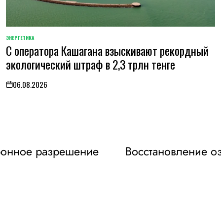
ЭНЕРГЕТИКА
POSTED
С оператора Кашагана взыскивают рекордный
IN
экологический штраф в 2,3 трлн тенге
06.08.2026
on
тронное разрешение
Восстановление оз