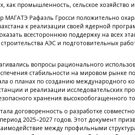
х, как промышленность, сельское хозяйство 
р МАГАТЭ Рафаэль Гросси положительно охар
захстана к реализации своей ядерной програ
 оказать всестороннюю поддержку на всех эта
строительства АЭС и подготовительных работ
рагивались вопросы рационального использо
еспечения стабильности на мировом рынке по
ла о планах по созданию международного к
танции и реализации исследовательских прое
безопасного хранения высокообогащенного то
тала договоренность о разработке совместн
 период 2025–2027 годов. Этот документ приз
заимодействие между профильными структура