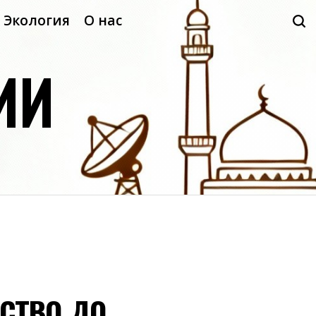
Экология
О нас
ИИ
ство до