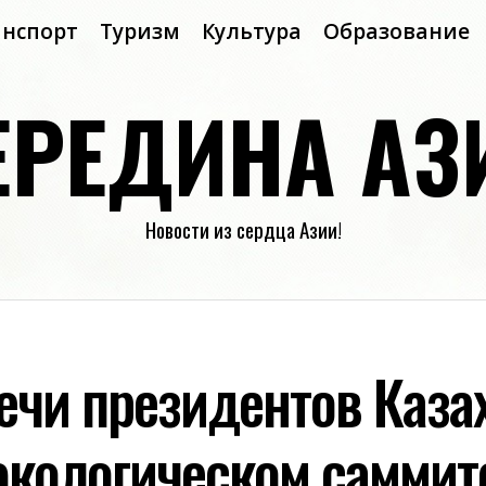
анспорт
Туризм
Культура
Образование
ЕРЕДИНА АЗ
Новости из сердца Азии!
ечи президентов Каза
экологическом саммит