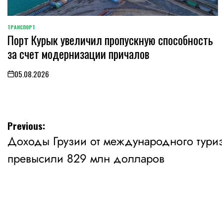
ТРАНСПОРТ
POSTED
Порт Курык увеличил пропускную способность
IN
за счет модернизации причалов
05.08.2026
on
Навигация
Previous:
Доходы Грузии от международного туриз
по
превысили 829 млн долларов
записям