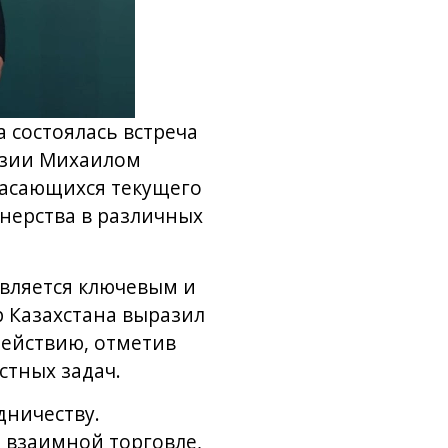
а состоялась встреча
узии Михаилом
касающихся текущего
нерства в различных
является ключевым и
 Казахстана выразил
ействию, отметив
стных задач.
дничеству.
 взаимной торговле,