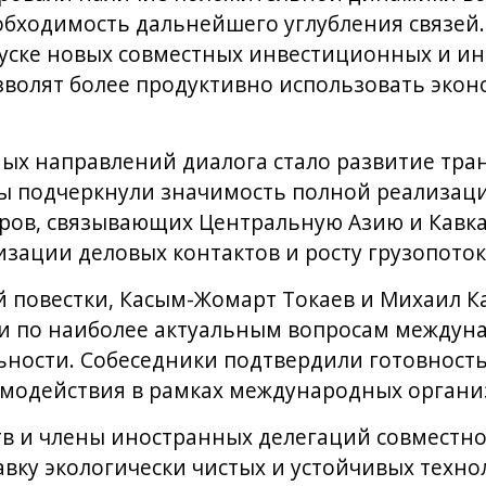
обходимость дальнейшего углубления связей.
пуске новых совместных инвестиционных и и
зволят более продуктивно использовать эко
ых направлений диалога стало развитие тра
ы подчеркнули значимость полной реализац
ров, связывающих Центральную Азию и Кавка
изации деловых контактов и росту грузопото
 повестки, Касым-Жомарт Токаев и Михаил 
 по наиболее актуальным вопросам междун
ьности. Собеседники подтвердили готовност
имодействия в рамках международных органи
тв и члены иностранных делегаций совместн
ку экологически чистых и устойчивых техно