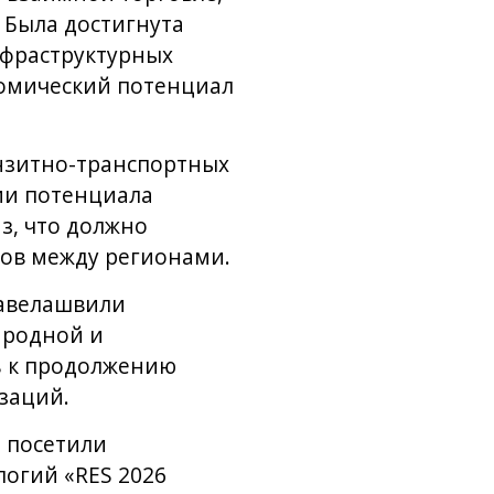
 Была достигнута
нфраструктурных
номический потенциал
нзитно-транспортных
ии потенциала
з, что должно
ков между регионами.
Кавелашвили
ародной и
ь к продолжению
заций.
о посетили
логий «RES 2026