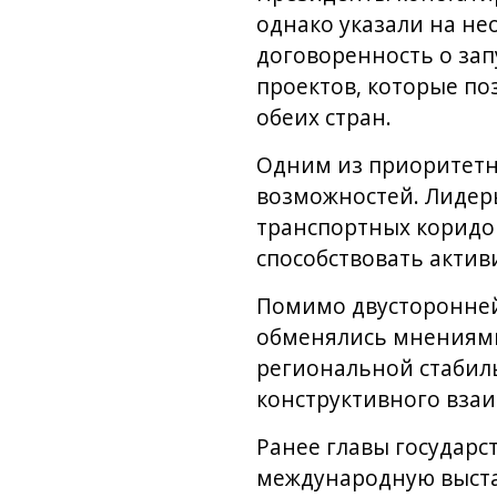
однако указали на не
договоренность о за
проектов, которые по
обеих стран.
Одним из приоритетн
возможностей. Лидер
транспортных коридо
способствовать актив
Помимо двусторонней
обменялись мнениями
региональной стабил
конструктивного вза
Ранее главы государс
международную выстав