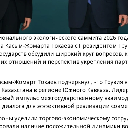
гионального экологического саммита 2026 год
на Касым-Жомарта Токаева с Президентом Гр
осударств обсудили широкий круг вопросов, 
их отношений и перспектив укрепления парт
асым-Жомарт Токаев подчеркнул, что Грузия 
Казахстана в регионе Южного Кавказа. Лидер
овый импульс межгосударственному взаимод
 диалога для эффективной реализации совме
роны уделили торгово-экономическому сотру
ровали наличие положительной динамики во