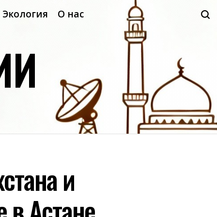
Экология
О нас
ИИ
хстана и
е в Астане