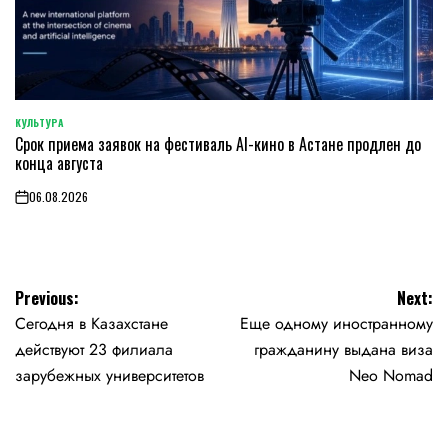
КУЛЬТУРА
POSTED
Срок приема заявок на фестиваль AI-кино в Астане продлен до
IN
конца августа
06.08.2026
on
Навигация
Previous:
Next:
Сегодня в Казахстане
Еще одному иностранному
по
действуют 23 филиала
гражданину выдана виза
записям
зарубежных университетов
Neo Nomad