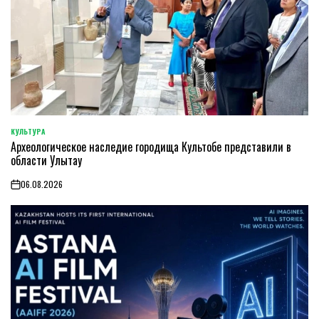
КУЛЬТУРА
POSTED
Археологическое наследие городища Культобе представили в
IN
области Улытау
06.08.2026
on