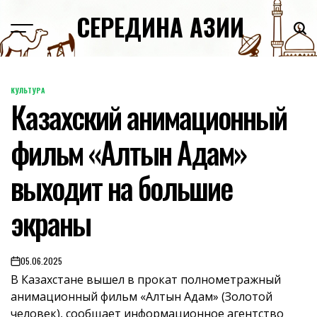
Skip
СЕРЕДИНА АЗИИ
to
content
КУЛЬТУРА
POSTED
Казахский анимационный
IN
фильм «Алтын Адам»
выходит на большие
экраны
05.06.2025
on
В Казахстане вышел в прокат полнометражный
анимационный фильм «Алтын Адам» (Золотой
человек), сообщает информационное агентство