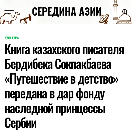
Skip
СЕРЕДИНА АЗИИ
to
content
КУЛЬТУРА
POSTED
Книга казахского писателя
IN
Бердибека Сокпакбаева
«Путешествие в детство»
передана в дар фонду
наследной принцессы
Сербии