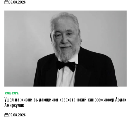
06.08.2026
on
КУЛЬТУРА
POSTED
Ушел из жизни выдающийся казахстанский кинорежиссер Ардак
IN
Амиркулов
05.08.2026
on