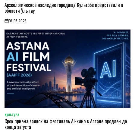
POSTED
Археологическое наследие городища Культобе представили в
IN
области Улытау
06.08.2026
on
КУЛЬТУРА
POSTED
Срок приема заявок на фестиваль AI-кино в Астане продлен до
IN
конца августа