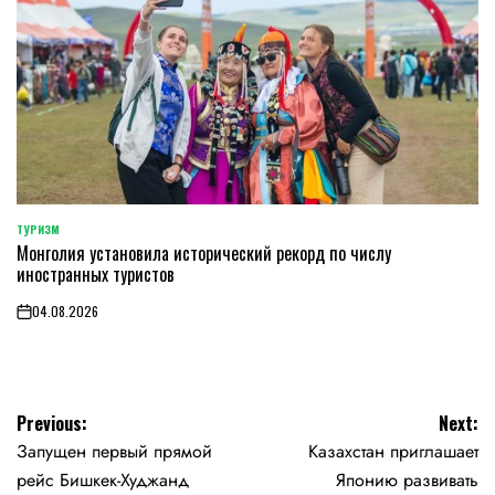
ТУРИЗМ
POSTED
Монголия установила исторический рекорд по числу
IN
иностранных туристов
04.08.2026
on
Навигация
Previous:
Next:
Запущен первый прямой
Казахстан приглашает
по
рейс Бишкек-Худжанд
Японию развивать