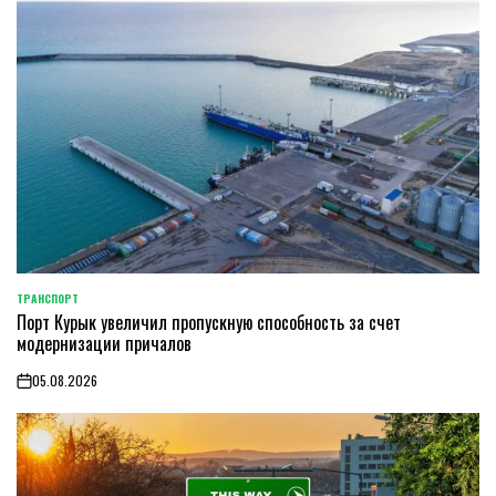
ТРАНСПОРТ
POSTED
Порт Курык увеличил пропускную способность за счет
IN
модернизации причалов
05.08.2026
on