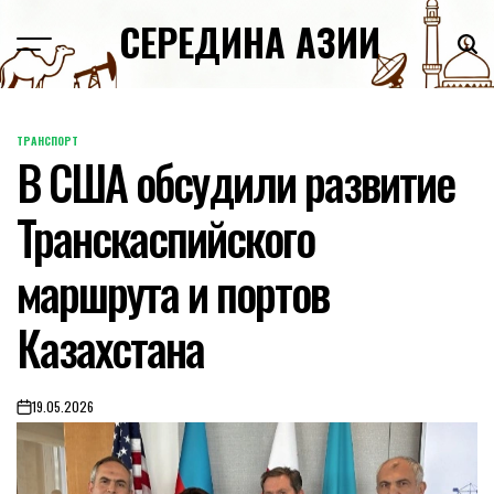
Skip
СЕРЕДИНА АЗИИ
to
content
ТРАНСПОРТ
POSTED
В США обсудили развитие
IN
Транскаспийского
маршрута и портов
Казахстана
19.05.2026
on