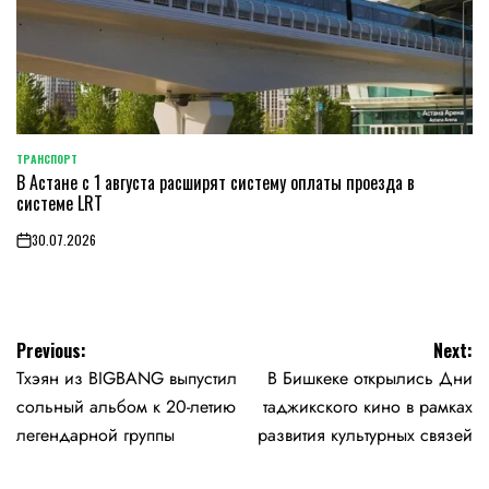
ТРАНСПОРТ
POSTED
В Астане с 1 августа расширят систему оплаты проезда в
IN
системе LRT
30.07.2026
on
Навигация
Previous:
Next:
Тхэян из BIGBANG выпустил
В Бишкеке открылись Дни
по
сольный альбом к 20-летию
таджикского кино в рамках
записям
легендарной группы
развития культурных связей