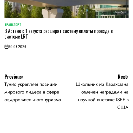
ТРАНСПОРТ
POSTED
В Астане с 1 августа расширят систему оплаты проезда в
IN
системе LRT
30.07.2026
on
Навигация
Previous:
Next:
Тунис укрепляет позиции
Школьник из Казахстана
по
мирового лидера в сфере
отмечен наградами на
записям
оздоровительного туризма
научной выставке ISEF в
США