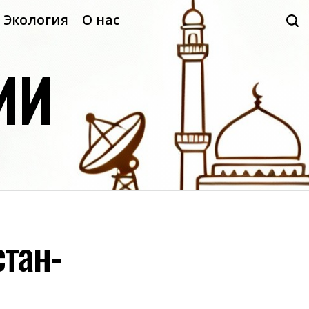
Экология
О нас
ИИ
тан-