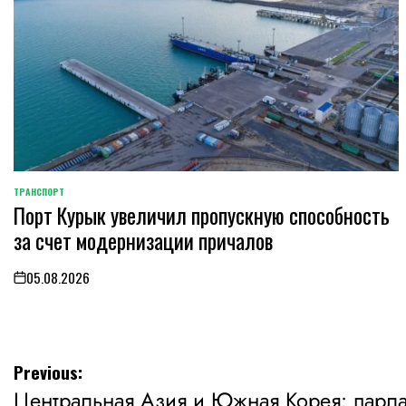
ТРАНСПОРТ
POSTED
Порт Курык увеличил пропускную способность
IN
за счет модернизации причалов
05.08.2026
on
Навигация
Previous:
Центральная Азия и Южная Корея: парла