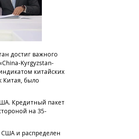
тан достиг важного
China-Kyrgyzstan-
синдикатом китайских
 Китая, было
США. Кредитный пакет
стороной на 35-
в США и распределен