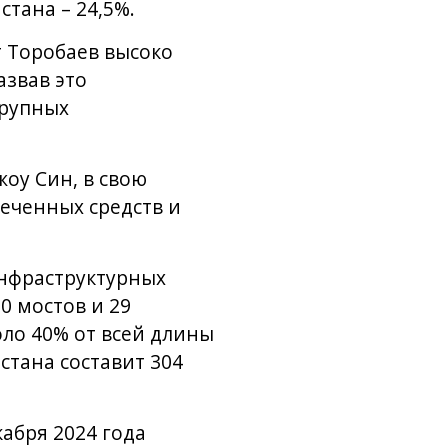
стана – 24,5%.
 Торобаев высоко
звав это
крупных
оу Син, в свою
еченных средств и
инфраструктурных
0 мостов и 29
ло 40% от всей длины
тана составит 304
абря 2024 года