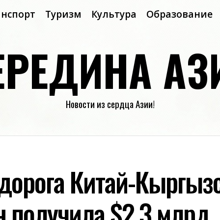
анспорт
Туризм
Культура
Образование
ЕРЕДИНА АЗ
Новости из сердца Азии!
дорога Китай-Кыргызс
н получила $2.3 млрд