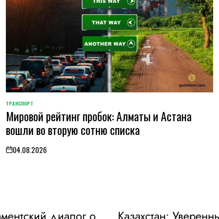
ТРАНСПОРТ
POSTED
Мировой рейтинг пробок: Алматы и Астана
IN
вошли во вторую сотню списка
04.08.2026
on
ментский диалог о
Казахстан: Уверенн