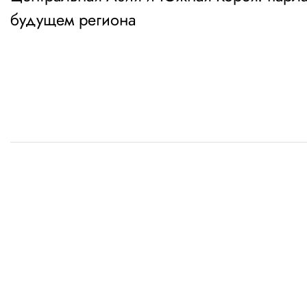
по
будущем региона
записям