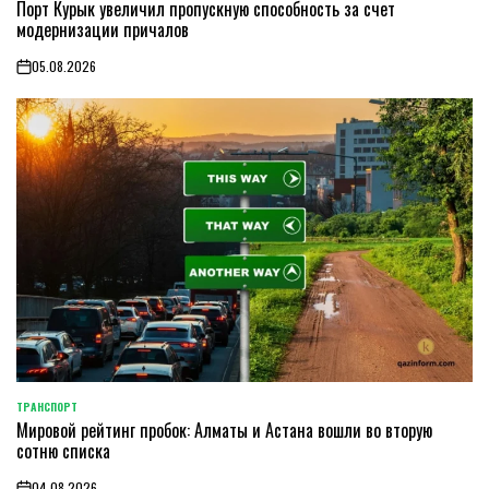
Порт Курык увеличил пропускную способность за счет
IN
модернизации причалов
05.08.2026
on
ТРАНСПОРТ
POSTED
Мировой рейтинг пробок: Алматы и Астана вошли во вторую
IN
сотню списка
04.08.2026