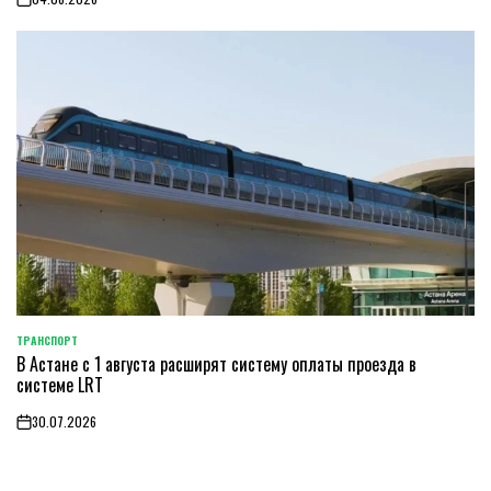
on
ТРАНСПОРТ
POSTED
В Астане с 1 августа расширят систему оплаты проезда в
IN
системе LRT
30.07.2026
on