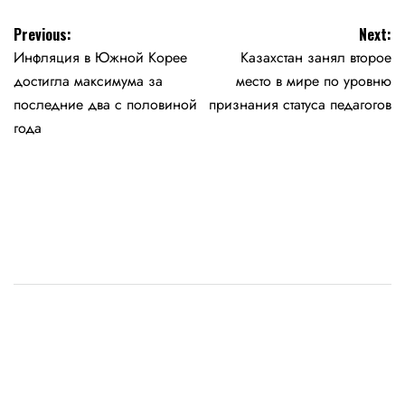
Навигация
Previous:
Next:
Инфляция в Южной Корее
Казахстан занял второе
по
достигла максимума за
место в мире по уровню
записям
последние два с половиной
признания статуса педагогов
года