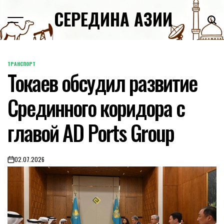
Skip
СЕРЕДИНА АЗИИ
to
content
ТРАНСПОРТ
POSTED
Токаев обсудил развитие
IN
Срединного коридора с
главой AD Ports Group
02.07.2026
on