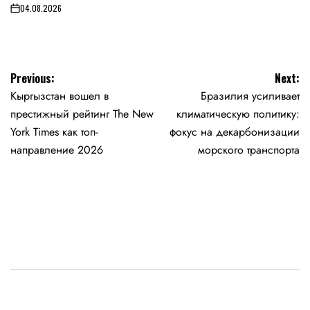
04.08.2026
on
Навигация
Previous:
Next:
Кыргызстан вошел в
Бразилия усиливает
по
престижный рейтинг The New
климатическую политику:
записям
York Times как топ-
фокус на декарбонизации
направление 2026
морского транспорта