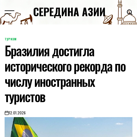
Skip
СЕРЕДИНА АЗИИ
to
content
ТУРИЗМ
POSTED
Бразилия достигла
IN
исторического рекорда по
числу иностранных
туристов
12.01.2026
on