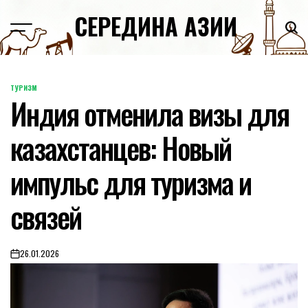
Skip
СЕРЕДИНА АЗИИ
to
content
ТУРИЗМ
POSTED
Индия отменила визы для
IN
казахстанцев: Новый
импульс для туризма и
связей
26.01.2026
on