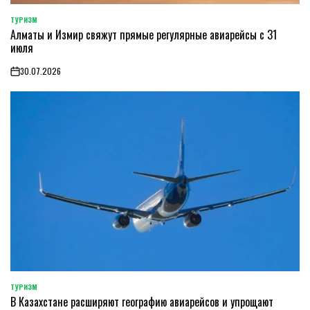
ТУРИЗМ
POSTED
Алматы и Измир свяжут прямые регулярные авиарейсы с 31
IN
июля
30.07.2026
on
ТУРИЗМ
POSTED
В Казахстане расширяют географию авиарейсов и упрощают
IN