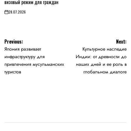
визовый режим для граждан
28.07.2026
on
Навигация
Previous:
Next:
Япония развивает
Культурное наследие
по
инфраструктуру для
Индии: от древности до
записям
привлечения мусульманских
наших дней и ее роль в
туристов
глобальном диалоге