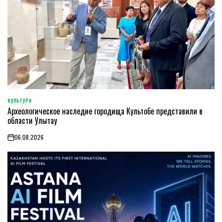
КУЛЬТУРА
POSTED
Археологическое наследие городища Культобе представили в
IN
области Улытау
06.08.2026
on