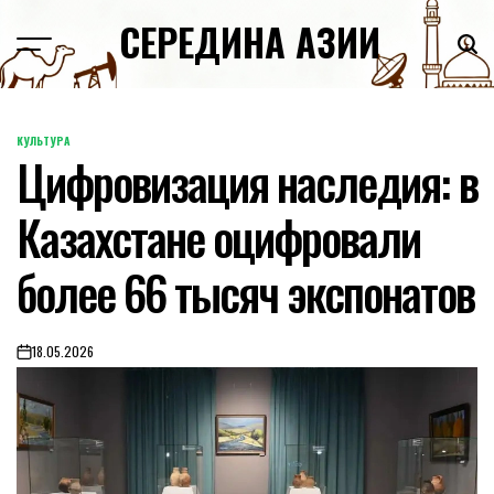
Skip
СЕРЕДИНА АЗИИ
to
content
КУЛЬТУРА
POSTED
Цифровизация наследия: в
IN
Казахстане оцифровали
более 66 тысяч экспонатов
18.05.2026
on