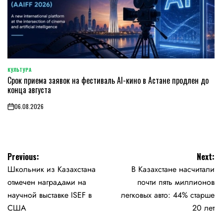
КУЛЬТУРА
POSTED
Срок приема заявок на фестиваль AI-кино в Астане продлен до
IN
конца августа
06.08.2026
on
Навигация
Previous:
Next:
Школьник из Казахстана
В Казахстане насчитали
по
отмечен наградами на
почти пять миллионов
записям
научной выставке ISEF в
легковых авто: 44% старше
США
20 лет