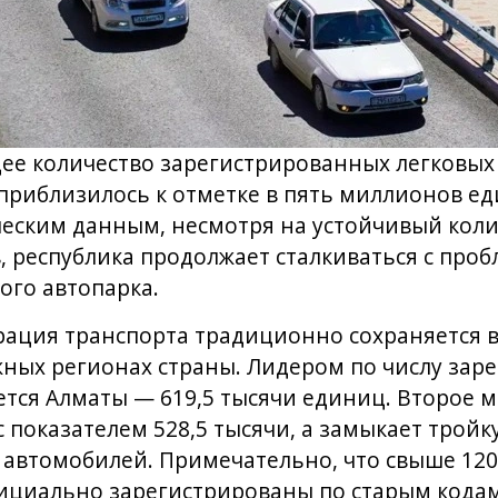
щее количество зарегистрированных легковых
приблизилось к отметке в пять миллионов ед
ческим данным, несмотря на устойчивый кол
, республика продолжает сталкиваться с про
ого автопарка.
ация транспорта традиционно сохраняется 
жных регионах страны. Лидером по числу зар
тся Алматы — 619,5 тысячи единиц. Второе 
 показателем 528,5 тысячи, а замыкает тройку
и автомобилей. Примечательно, что свыше 12
официально зарегистрированы по старым кода