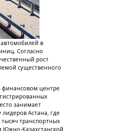
 автомобилей в
иниц. Согласно
ичественный рост
блемой существенного
в финансовом центре
егистрированных
место занимает
 лидеров Астана, где
0 тысяч транспортных
м Южно-Казахстанской