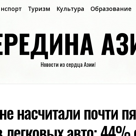
анспорт
Туризм
Культура
Образование
ЕРЕДИНА АЗ
Новости из сердца Азии!
не насчитали почти пя
 легковых авто: 44% 