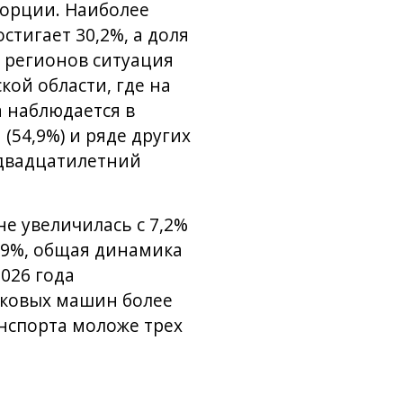
орции. Наиболее
тигает 30,2%, а доля
е регионов ситуация
ой области, где на
а наблюдается в
 (54,9%) и ряде других
 двадцатилетний
не увеличилась с 7,2%
3,9%, общая динамика
026 года
егковых машин более
анспорта моложе трех