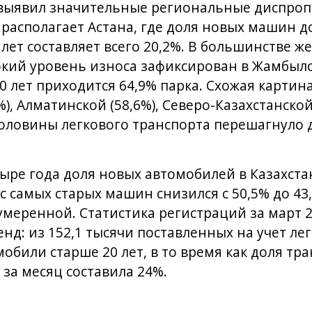
 выявил значительные региональные диспроп
асполагает Астана, где доля новых машин дос
лет составляет всего 20,2%. В большинстве ж
кий уровень износа зафиксирован в Жамбылск
 лет приходится 64,9% парка. Схожая картин
%), Алматинской (58,6%), Северо-Казахстанской
половины легкового транспорта перешагнуло
тыре года доля новых автомобилей в Казахста
ес самых старых машин снизился с 50,5% до 4
умеренной. Статистика регистраций за март 2
енд: из 152,1 тысячи поставленных на учет л
обили старше 20 лет, в то время как доля тр
к за месяц составила 24%.