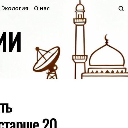
Экология
О нас
ИИ
ть
старше 20