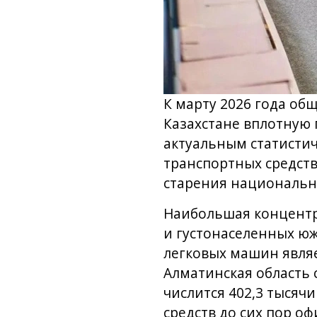
К марту 2026 года об
Казахстане вплотную 
актуальным статисти
транспортных средств
старения национальн
Наибольшая концентр
и густонаселенных ю
легковых машин являе
Алматинская область с
числится 402,3 тысяч
средств до сих пор 