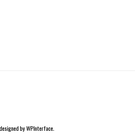
 designed by
WPInterface
.