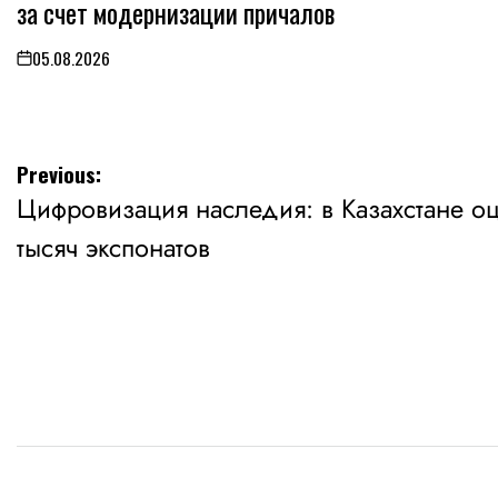
за счет модернизации причалов
05.08.2026
on
Навигация
Previous:
Цифровизация наследия: в Казахстане о
по
тысяч экспонатов
записям