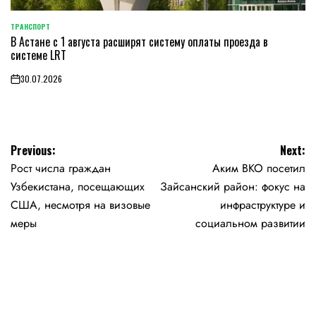
ТРАНСПОРТ
POSTED
В Астане с 1 августа расширят систему оплаты проезда в
IN
системе LRT
30.07.2026
on
Навигация
Previous:
Next:
Рост числа граждан
Аким ВКО посетил
по
Узбекистана, посещающих
Зайсанский район: фокус на
записям
США, несмотря на визовые
инфраструктуре и
меры
социальном развитии