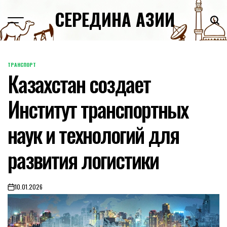
Skip
СЕРЕДИНА АЗИИ
to
content
ТРАНСПОРТ
POSTED
Казахстан создает
IN
Институт транспортных
наук и технологий для
развития логистики
10.01.2026
on