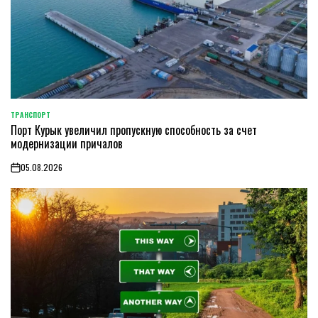
ТРАНСПОРТ
POSTED
Порт Курык увеличил пропускную способность за счет
IN
модернизации причалов
05.08.2026
on